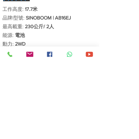
工作高度:
17.7米
品牌|型號:
SINOBOOM | AB16EJ
最高載重:
230公斤/ 2人
能源:
電池
動力:
2WD
機身尺寸(長x闊x高):
6.8X1.9X2米
工作台尺寸(長x闊x高):
1.83X0.85X1.1米
機身重量:
7.38噸
了解詳情