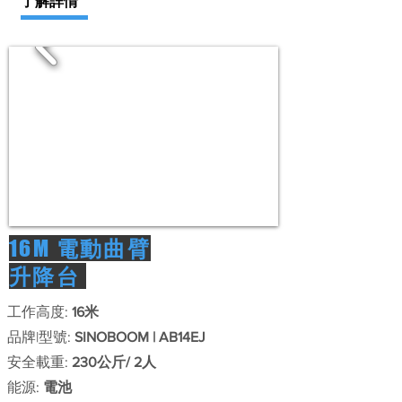
了解詳情
16M
電動曲臂
升降台
工作高度:
16米
品牌|型號:
SINOBOOM | AB14EJ
安全載重:
230公斤/ 2人
能源:
電池