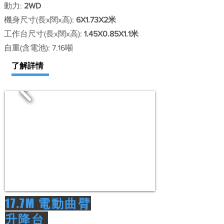
動力:
2WD
機身尺寸(長x闊x高):
6X1.73X2米
工作台尺寸(長x闊x高):
1.45X0.85X1.1米
自重(含電池):​ 7.16噸
了解詳情
17.7M
電動曲臂
升降台