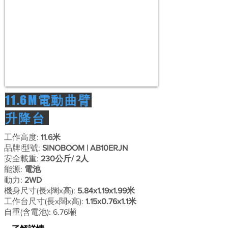
11.6M
電動曲臂
升降台
工作高度:
11.6米
品牌|型號:
SINOBOOM
| AB10ERJN
安全載重:
230公斤/ 2人
能源:
電池
動力:
2WD
機身尺寸(長x闊x高):
5.84x1.19x1.99米
工作台尺寸(長x闊x高):
1.15x0.76x1.1米
自重(含電池):​ 6.76噸