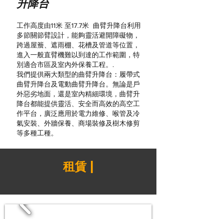
升降台
工作高度由11米 至17.7米 曲臂升降台利用
多節關節臂設計，能夠靈活避開障礙物，
跨過屋簷、遮雨棚、花槽及管道等位置，
進入一般直臂機難以到達的工作範圍，特
別適合市區及室內外保養工程。.
我們提供兩大類型的曲臂升降台：履帶式
曲臂升降台及電動曲臂升降台。無論是戶
外惡劣地面，還是室內精細環境，曲臂升
降台都能提供靈活、安全而高效的高空工
作平台，廣泛應用於電力維修、喉管及冷
氣安裝、外牆保養、商場裝修及樹木修剪
等多種工種。
租賃 |