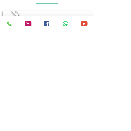
勾斗車 (附夾斗)
車輛重量:
24噸
了解詳情