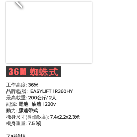
36M
蜘蛛式
工作高度:
36
米
品牌|型號:
EASYLIFT | R360HY
最高載重:
200
公斤
/ 2
人
能源:
電池 | 油渣 | 220v
動力:
膠連帶式
機身尺寸(長x闊x高):
7.4x2.2x2.3
米
機身重量:
7.5 噸
了解詳情