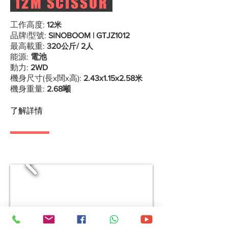
12M SCISSOR
工作高度:
12
米
品牌|型號:
SINOBOOM | GTJZ1012
最高載重:
320
公斤
/ 2
人
能源:
電池
動力:
2WD
機身尺寸(長x闊x高):
2.43
x1.15
x2.58
米
機身重量:
2.68噸
了解詳情