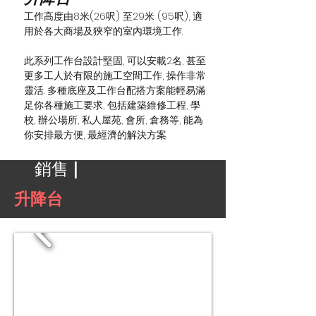
工作高度由8米(26呎) 至29米 (95呎), 適
用於各大商場及狹窄的室內環境工作.
此系列工作台設計堅固, 可以安載2名, 甚至
更多工人於有限的施工空間工作, 操作非常
靈活. 多種底座及工作台配搭方案能輕易滿
足你各種施工要求, 包括建築維修工程, 學
校, 辦公場所, 私人屋苑, 會所, 倉務等, 能為
你安排最方便, 最經濟的解決方案.
銷售 |
升降台