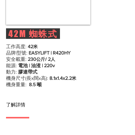
42M
蜘蛛式
工作高度:
42
米
品牌|型號:
EASYLIFT | R420HY
安全載重:
230
公斤
/ 2
人
能源:
電池 | 油渣 | 220v
動力:
膠連帶式
機身尺寸(長x闊x高):
8.1x1.4x2.2
米
機身重量:
8.5 噸
了解詳情