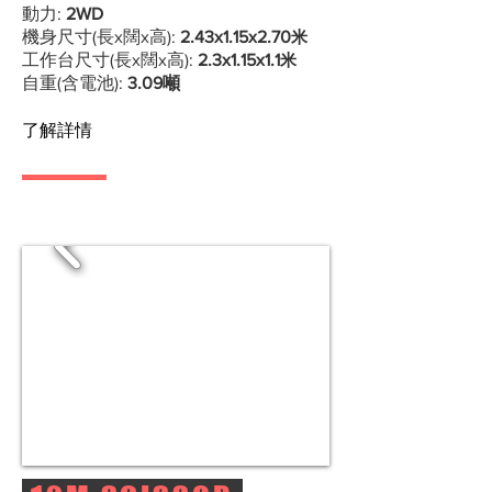
動力:
2WD
機身尺寸(長x闊x高):
2.43
x1.15
x2.70
米
工作台尺寸(長x闊x高):
2.3x1.15x1.1
米
自重(含電池):​
3.09噸
了解詳情