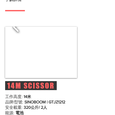
14M SCISSOR
工作高度:
14
米
品牌|型號:
SINOBOOM | GTJZ1212
安全載重:
320
公斤
/ 2
人
能源:
電池