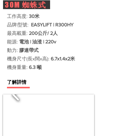
30M
蜘蛛式
工作高度:
30米
品牌|型號:
EASYLIFT | R300HY
最高載重:
200公斤/ 2人
能源:
電池 | 油渣 | 220v
動力:
膠連帶式
機身尺寸(長x闊x高):
6.7x1.4x2米
機身重量:
6.3 噸
了解詳情