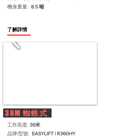
機身重量:
8.5 噸
了解詳情
36M
蜘蛛式
工作高度:
36米
品牌|型號:
EASYLIFT | R360HY