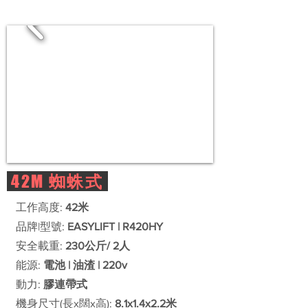
42M
蜘蛛式
工作高度:
42米
品牌|型號:
EASYLIFT | R420HY
安全載重:
230公斤/ 2人
能源:
電池 | 油渣 | 220v
動力:
膠連帶式
機身尺寸(長x闊x高):
8.1x1.4x2.2米