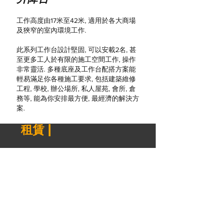
工作高度由17米至42米, 適用於各大商場
及狹窄的室內環境工作.
此系列工作台設計堅固, 可以安載2名, 甚
至更多工人於有限的施工空間工作, 操作
非常靈活. 多種底座及工作台配搭方案能
輕易滿足你各種施工要求, 包括建築維修
工程, 學校, 辦公場所, 私人屋苑, 會所, 倉
務等, 能為你安排最方便, 最經濟的解決方
案.
租賃 |