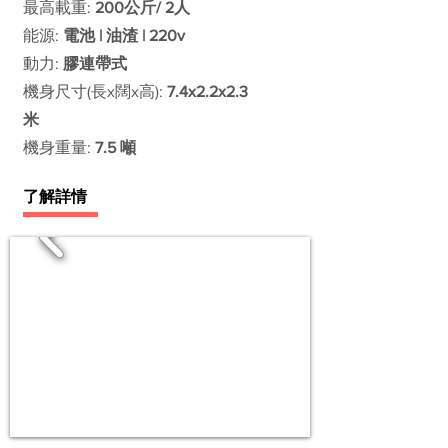
最高載重:
200公斤/ 2人
能源:
電池 | 油渣 | 220v
動力:
膠連帶式
機身尺寸(長x闊x高):
7.4x2.2x2.3
米
機身重量:
7.5 噸
了解詳情