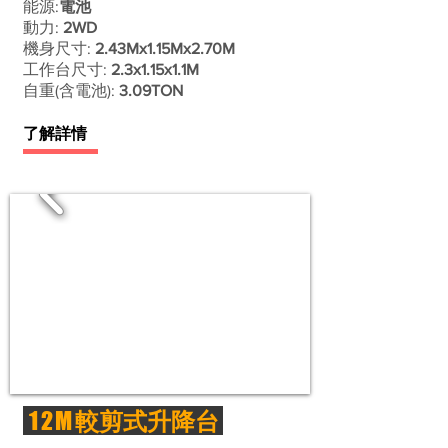
能源:
電池
動力:
2WD
機身尺寸:
2.43Mx1.15Mx2.70M
工作台尺寸:
2.3x1.15x1.1M​​
自重(含電池):​
3.09TON
了解詳情
12M
較剪式升降台