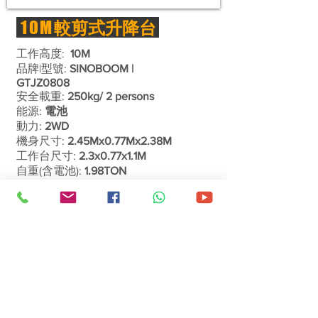
10M
較剪式升降台
工作高度:
10M
品牌|型號:
SINOBOOM |
GTJZ0808
安全載重:
250kg/ 2 persons
能源:
電池
動力:
2WD
機身尺寸:
2.45Mx0.77Mx2.38M
工作台尺寸:
2.3x0.77x1.1M
自重(含電池):
​ 1.98TON
了解詳情